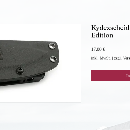
Kydexscheid
Edition
Preis
17,00 €
inkl. MwSt.
|
zzgl. Ver
I