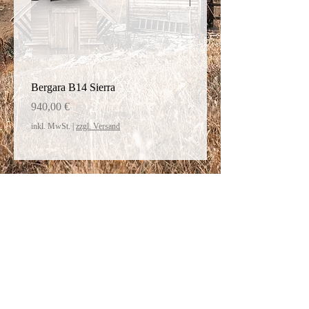
Bergara B14 Sierra
Bergara Schaft Thumphol
Preis
Preis
940,00 €
450,20 €
inkl. MwSt.
|
zzgl. Versand
inkl. MwSt.