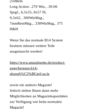
250Rem
Long Action: .270 Win., .30-06
Sprgf., 6,5x55, 8x57 IS,
9,3x62, .300WinMag.,
7mmRemMag., .338WinMag,. 375
H&H
Wenn Sie das normale B14 System
besitzen müssen weitere Teile
ausgetauscht werden!
https://www.annashuette.de/product-
page/bergara-b14-
abzugb%C3%BCgel-sa-la
sowie ein anderes Magazin!
Jedoch stehen Ihnen dann mehr
Möglichkeiten an Magazinkapazitäten
zur Verfügung wie beim normalen
Magazin!