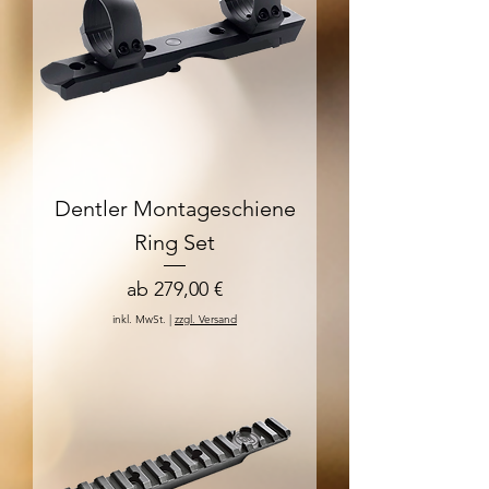
Dentler Montageschiene
Ring Set
Sale-Preis
ab
279,00 €
inkl. MwSt.
|
zzgl. Versand