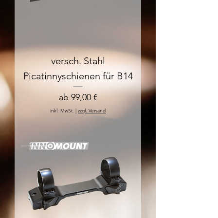
versch. Stahl
Picatinnyschienen für B14
Sale-Preis
ab
99,00 €
inkl. MwSt.
|
zzgl. Versand