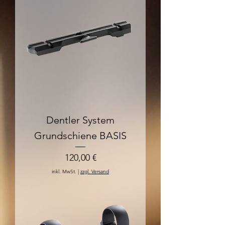
Dentler System
Grundschiene BASIS
Preis
120,00 €
inkl. MwSt.
|
zzgl. Versand