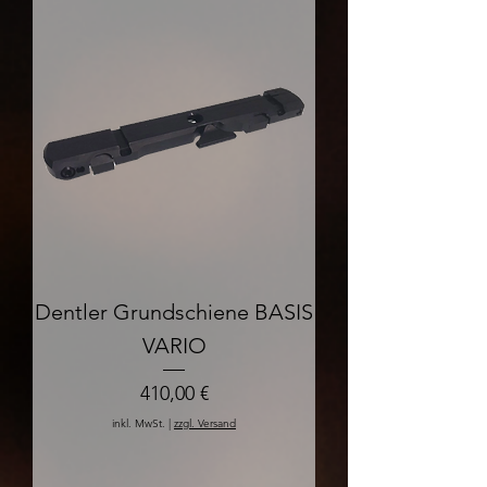
Dentler Grundschiene BASIS
VARIO
Preis
410,00 €
inkl. MwSt.
|
zzgl. Versand