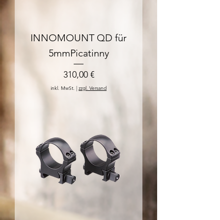
INNOMOUNT QD für
5mmPicatinny
Preis
310,00 €
inkl. MwSt.
|
zzgl. Versand