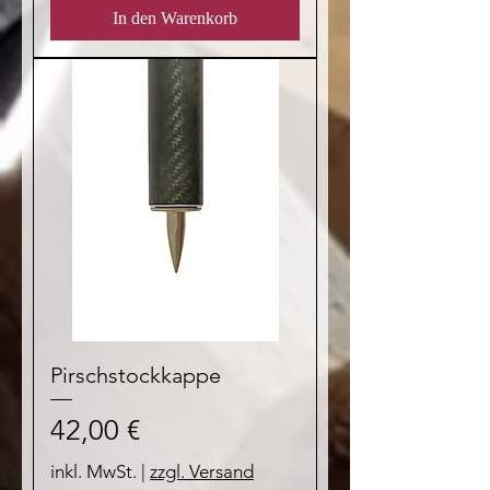
In den Warenkorb
Pirschstockkappe
Preis
42,00 €
inkl. MwSt.
|
zzgl. Versand