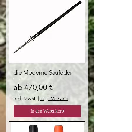
die Moderne Saufeder
Sale-Preis
ab
470,00 €
inkl. MwSt.
|
zzgl. Versand
In den Warenkorb