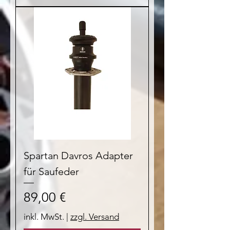
Spartan Davros Adapter
für Saufeder
Preis
89,00 €
inkl. MwSt.
|
zzgl. Versand