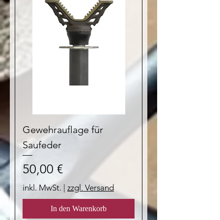
Gewehrauflage für
Saufeder
Preis
50,00 €
inkl. MwSt.
|
zzgl. Versand
In den Warenkorb