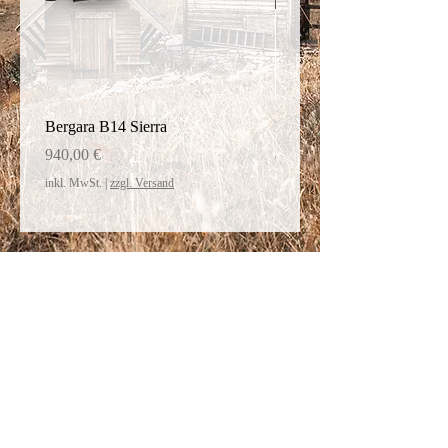
Bergara B14 Sierra
Bergara Schaft Thumphol
Preis
Preis
940,00 €
450,20 €
inkl. MwSt.
|
zzgl. Versand
inkl. MwSt.