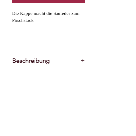
Die Kappe macht die Saufeder zum
Pirschstock
Beschreibung
Eine abnehmbare metallische
Endkappe zum Schutz der
Carbonrohre und zum Abstützen im
Gelände.
Die Pirschstockkappe kann gegen die
schwarze mitgelieferte
Kunststoffkappe ausgetauscht
werden. Die Edelstahlspitze gibt Halt
im Gelände und verhindert ein