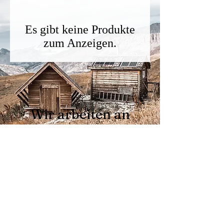
Es gibt keine Produkte
zum Anzeigen.
Wir arbeiten an
unseren Produkten und
sind bald hier für euch
da!
©2021 Annas Hütte UG