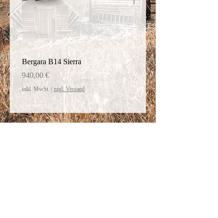
Bergara B14 Sierra
Bergara Schaft Thumphol
Preis
Preis
940,00 €
450,20 €
inkl. MwSt.
|
zzgl. Versand
inkl. MwSt.