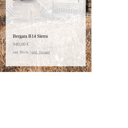
Bergara B14 Sierra
Bergara Schaft Thumphol
Preis
Preis
940,00 €
450,20 €
inkl. MwSt.
|
zzgl. Versand
inkl. MwSt.